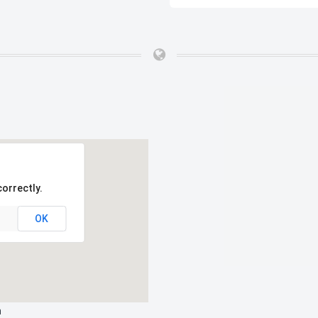
orrectly.
OK
a