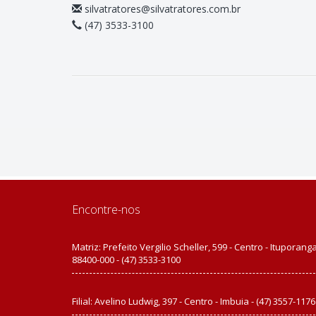
silvatratores@silvatratores.com.br
(47) 3533-3100
Encontre-nos
Matriz: Prefeito Vergilio Scheller, 599 - Centro - Ituporanga
88400-000 - (47) 3533-3100
Filial: Avelino Ludwig, 397 - Centro - Imbuia - (47) 3557-1176