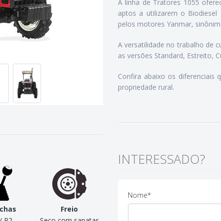
A linha de Tratores 1055 ofer
aptos a utilizarem o Biodiesel
pelos motores Yanmar, sinônim
A versatilidade no trabalho de c
as versões Standard, Estreito, Cu
Confira abaixo os diferenciais
propriedade rural.
INTERESSADO?
Nome*
chas
Freio
Câmbio
Peso
/ R2
Seco com sapatas
Deslizante
1810 Kg