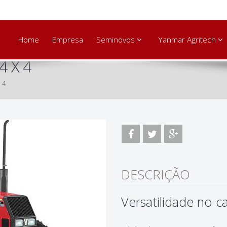
Home
Empresa
Seminovos
Yanmar Agritech
4 X 4
 4
DESCRIÇÃO
Versatilidade no 