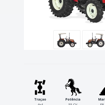
Traçao
Potência
Mar
4x4
55 CV
F8 