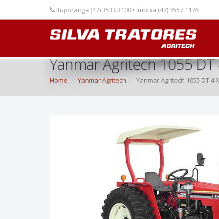
Ituporanga (47) 3533.3100 • Imbuia (47) 3557.1176
Yanmar Agritech 1055 DT 
Home
Yanmar Agritech
Yanmar Agritech 1055 DT 4 X