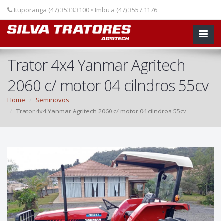
Ituporanga (47) 3533.3100 • Imbuia (47) 3557.1176
Trator 4x4 Yanmar Agritech
2060 c/ motor 04 cilndros 55cv
Home
Seminovos
Trator 4x4 Yanmar Agritech 2060 c/ motor 04 cilndros 55cv